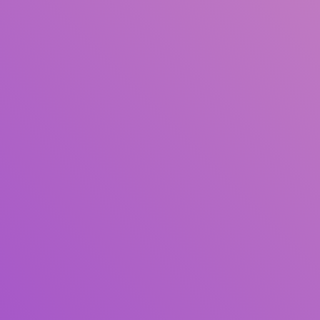
Judul
Pengarang
Subjek
ISBN/ISSN
Tipe Koleksi
Lokasi
GMD