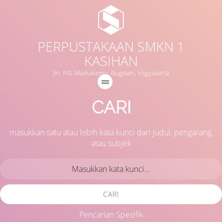
PERPUSTAKAAN SMKN 1
KASIHAN
Jln. PG. Madukismo, Bugisan, Yogyakarta
CARI
masukkan satu atau lebih kata kunci dari judul, pengarang,
atau subjek
CARI
Pencarian Spesifik