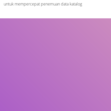
untuk mempercepat penemuan data katalog
Judul
Pengarang
Subjek
ISBN/ISSN
Tipe Koleksi
Lokasi