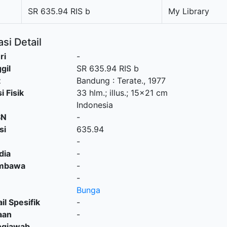
SR 635.94 RIS b
My Library
si Detail
ri
-
gil
SR 635.94 RIS b
t
Bandung
:
Terate
.,
1977
i Fisik
33 hlm.; illus.; 15x21 cm
Indonesia
SN
-
si
635.94
-
dia
-
embawa
-
-
Bunga
il Spesifik
-
aan
-
ngjawab