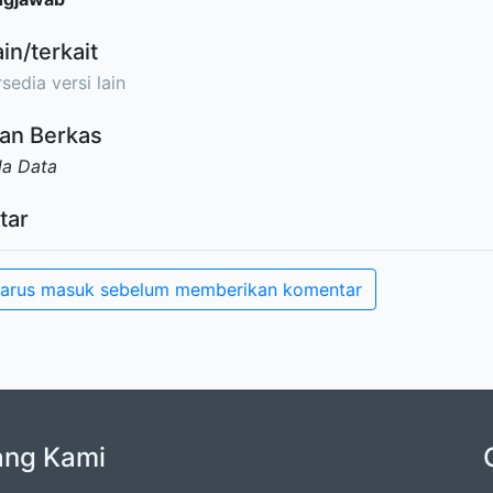
ain/terkait
sedia versi lain
an Berkas
da Data
tar
arus masuk sebelum memberikan komentar
ang Kami