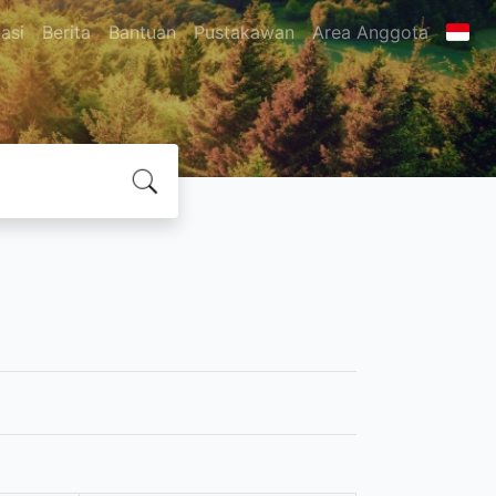
asi
Berita
Bantuan
Pustakawan
Area Anggota