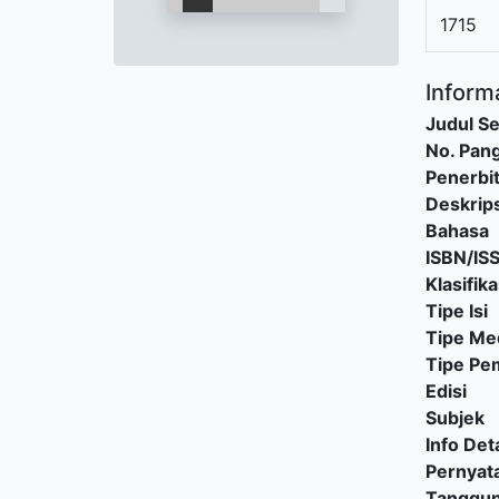
1715
Informa
Judul Se
No. Pang
Penerbi
Deskrips
Bahasa
ISBN/IS
Klasifika
Tipe Isi
Tipe Me
Tipe P
Edisi
Subjek
Info Deta
Pernyat
Tanggu