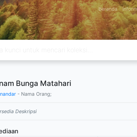
Beranda
Inform
nam Bunga Matahari
nandar
- Nama Orang;
rsedia Deskripsi
ediaan