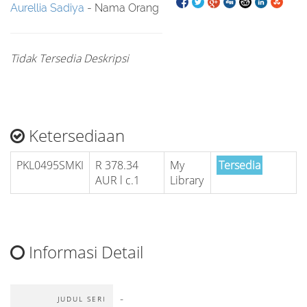
Aurellia Sadiya
- Nama Orang
Tidak Tersedia Deskripsi
Ketersediaan
PKL0495SMKI
R 378.34
My
Tersedia
AUR l c.1
Library
Informasi Detail
-
JUDUL SERI