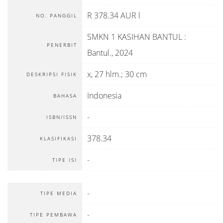
R 378.34 AUR l
NO. PANGGIL
SMKN 1 KASIHAN BANTUL
:
PENERBIT
Bantul
.,
2024
x, 27 hlm.; 30 cm
DESKRIPSI FISIK
Indonesia
BAHASA
-
ISBN/ISSN
378.34
KLASIFIKASI
-
TIPE ISI
-
TIPE MEDIA
-
TIPE PEMBAWA