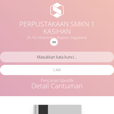
PERPUSTAKAAN SMKN 1
KASIHAN
Jln. PG. Madukismo, Bugisan, Yogyakarta
CARI
Pencarian Spesifik
Detail Cantuman